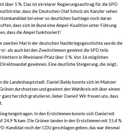
t über 5 %. Das ist ein klarer Regierungsauftrag für die SPD
eutlich klar, dass die Deutschen Olaf Scholz als Kanzler sehen
Spitzenkandidat bei einer so deutlichen Sachlage noch daran
hoffen, dass sich im Bund eine Ampel-Koalition unter Führung
ren, dass die Ampel funktioniert!
zum zweiten Mal in der deutschen Nachkriegsgeschichte wurde die
st- als auch bei den Zweitstimmen gewinnt die SPD teils
 klettern in Rheinland-Pfalz über 5 %. Von 16 möglichen
Direktmandat gewinnen. Eine deutliche Steigerung, die zeigt,
 die Landeshauptstadt. Daniel Baldy konnte sich im Mainzer
rünen durchsetzen und gewinnt den Wahlkreis mit über einem
 ganz herzlich gratulieren, lieber Daniel! Wir freuen uns, dass
t.
ieg beigetragen. In den Erststimmen konnte sich Daniel mit
uf 24,9 % kam. Die Grünen landen in den Erststimmen mit 15,4 %
 SPD-Kandidat noch der CDU geschlagen geben, das war diesmal