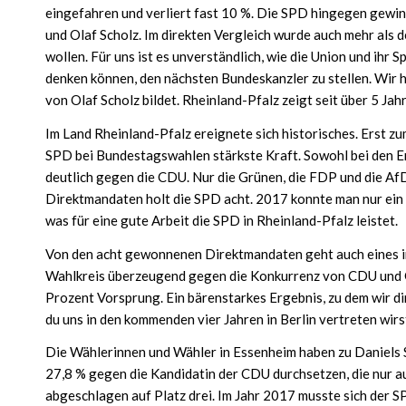
eingefahren und verliert fast 10 %. Die SPD hingegen gewinn
und Olaf Scholz. Im direkten Vergleich wurde auch mehr als d
wollen. Für uns ist es unverständlich, wie die Union und ihr 
denken können, den nächsten Bundeskanzler zu stellen. Wir 
von Olaf Scholz bildet. Rheinland-Pfalz zeigt seit über 5 Jah
Im Land Rheinland-Pfalz ereignete sich historisches. Erst 
SPD bei Bundestagswahlen stärkste Kraft. Sowohl bei den Er
deutlich gegen die CDU. Nur die Grünen, die FDP und die AfD
Direktmandaten holt die SPD acht. 2017 konnte man nur ein 
was für eine gute Arbeit die SPD in Rheinland-Pfalz leistet.
Von den acht gewonnenen Direktmandaten geht auch eines in
Wahlkreis überzeugend gegen die Konkurrenz von CDU und G
Prozent Vorsprung. Ein bärenstarkes Ergebnis, zu dem wir dir
du uns in den kommenden vier Jahren in Berlin vertreten wirs
Die Wählerinnen und Wähler in Essenheim haben zu Daniels S
27,8 % gegen die Kandidatin der CDU durchsetzen, die nur a
abgeschlagen auf Platz drei. Im Jahr 2017 musste sich der