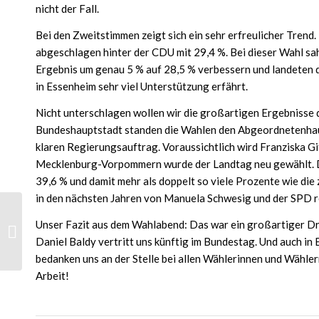
nicht der Fall.
Bei den Zweitstimmen zeigt sich ein sehr erfreulicher Trend.
abgeschlagen hinter der CDU mit 29,4 %. Bei dieser Wahl sa
Ergebnis um genau 5 % auf 28,5 % verbessern und landeten d
in Essenheim sehr viel Unterstützung erfährt.
Nicht unterschlagen wollen wir die großartigen Ergebnisse
Bundeshauptstadt standen die Wahlen den Abgeordnetenhause
klaren Regierungsauftrag. Voraussichtlich wird Franziska Gi
Mecklenburg-Vorpommern wurde der Landtag neu gewählt. D
39,6 % und damit mehr als doppelt so viele Prozente wie di
in den nächsten Jahren von Manuela Schwesig und der SPD r
Unser Fazit aus dem Wahlabend: Das war ein großartiger Dr
SPD Essenheim wählt
neuen Vorstand
Daniel Baldy vertritt uns künftig im Bundestag. Und auch in
bedanken uns an der Stelle bei allen Wählerinnen und Wähler
Arbeit!